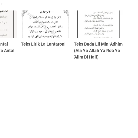
 :
ntal
Teks Lirik La Lantaroni
Teks Bada Lii Min ‘Adhim
a Antal
(Ala Ya Allah Ya Rob Ya
'Alim Bi Hali)