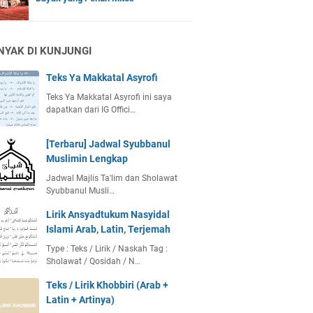
NYAK DI KUNJUNGI
Teks Ya Makkatal Asyrofi
Teks Ya Makkatal Asyrofi ini saya
dapatkan dari IG Offici…
[Terbaru] Jadwal Syubbanul
Muslimin Lengkap
Jadwal Majlis Ta'lim dan Sholawat
Syubbanul Musli…
Lirik Ansyadtukum Nasyidal
Islami Arab, Latin, Terjemah
Type : Teks / Lirik / Naskah Tag :
Sholawat / Qosidah / N…
Teks / Lirik Khobbiri (Arab +
Latin + Artinya)