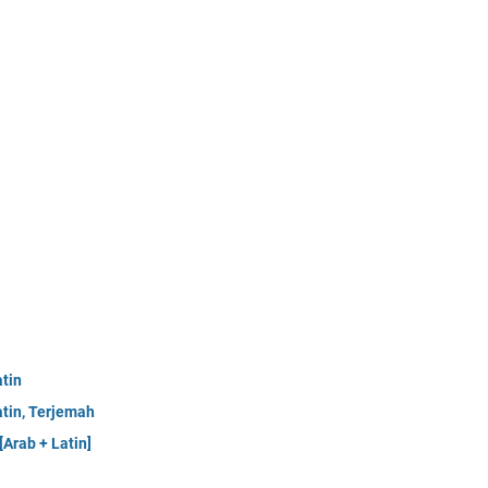
atin
atin, Terjemah
Arab + Latin]