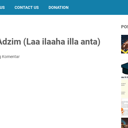
 US
CONTACT US
DONATION
PO
Adzim (Laa ilaaha illa anta)
g Komentar