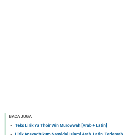
BACA JUGA
Teks Lirik Ya Thoir Win Murowwah [Arab + Latin]
Lirik Ansyadtukum Nasyidal Islami Arab, Latin, Terjemah