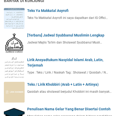
BANYAK DI KUNJUNGI
Teks Ya Makkatal Asyrofi
Teks Ya Makkatal Asyrofi ini saya dapatkan dari IG Offici…
[Terbaru] Jadwal Syubbanul Muslimin Lengkap
Jadwal Majlis Ta'lim dan Sholawat Syubbanul Musli…
Lirik Ansyadtukum Nasyidal Islami Arab, Latin,
Terjemah
Type : Teks / Lirik / Naskah Tag : Sholawat / Qosidah / N…
Teks / Lirik Khobbiri (Arab + Latin + Artinya)
Qasidah atau sholawat berjudul Khobbiri ini masih banyak…
Penulisan Nama Gelar Yang Benar Disertai Contoh