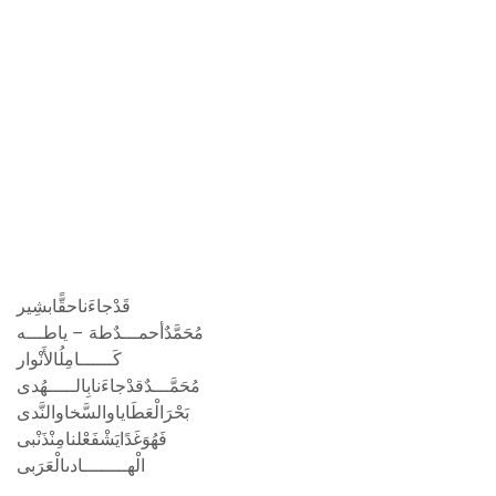
قَدْ‏جاءَ‏نا‏حقًّابشِير
مُحَمَّدٌ‏أحمـــدٌ‏طهَ – ياطـــه
كَــــــامِلُ‏الأَنْوار
مُحَمَّـــدٌ‏قدْ‏جاءَنا‏بِالـــــهُدى
بَحْرَالْعَطَايا‏والسَّخا‏والنَّدى
فَهُوَ‏غَدًايَشْفَعْ‏لنا‏مِنْ‏ذَنْبى
الْهــــــــادى‏الْعَرَبى