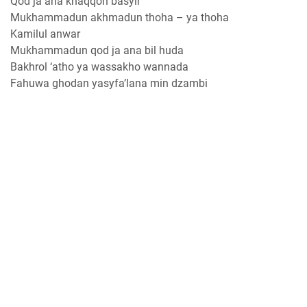
Qod ja ana khaqqon basyir
Mukhammadun akhmadun thoha – ya thoha
Kamilul anwar
Mukhammadun qod ja ana bil huda
Bakhrol ‘atho ya wassakho wannada
Fahuwa ghodan yasyfa’lana min dzambi