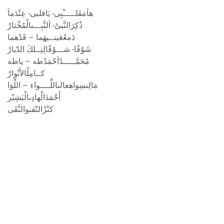
هاَمَ‏قَلـــــْبِى‏- يَاقلبى‏- عِنْدَماَ
ذُكِرَ‏النَّبىْ- اَلنَّبِـــى‏الْمُخْتارْ
دَمعُ‏عَينــي‏هَما – قَدْهما
شَوْقًا- شـــوْقًا‏لِتِــلكَ‏ الدّيارْ
مُحَمَّـــــدٌ‏‏أحْمَدٌ‏طه – ‏‏ياطه
كــامِلُ‏‏الأَنْوارْ
مَالِى‏سِواه‏عالى‏اللِّــــواء – اللِّوَا
أَحْمَدَ‏الْهادِى‏الْبَشِيْر
كنْزُ‏التّقى‏والنَّقَى