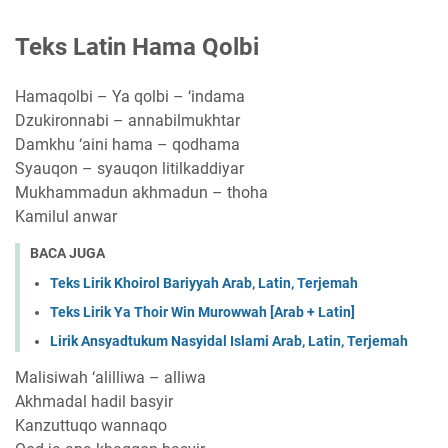
Teks Latin Hama Qolbi
Hamaqolbi – Ya qolbi – ‘indama
Dzukironnabi – annabilmukhtar
Damkhu ‘aini hama – qodhama
Syauqon – syauqon litilkaddiyar
Mukhammadun akhmadun – thoha
Kamilul anwar
BACA JUGA
Teks Lirik Khoirol Bariyyah Arab, Latin, Terjemah
Teks Lirik Ya Thoir Win Murowwah [Arab + Latin]
Lirik Ansyadtukum Nasyidal Islami Arab, Latin, Terjemah
Malisiwah ‘alilliwa – alliwa
Akhmadal hadil basyir
Kanzuttuqo wannaqo