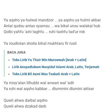
Ya aqsho ya hulwal mandzor ... ya aqsho ya hulmi akbar
Antal qudsu antas syamsu ... wa bikal unsu walakal hub
Qolbi yahfu 'aini taghfu ... ruhi tashfu tad'ur rob
Ya roudlotan sholla bihal mukhtaru fir rusli
BACA JUGA
Teks Lirik Ya Thoir Win Murowwah [Arab + Latin]
Lirik Ansyadtukum Nasyidal Islami Arab, Latin, Terjemah
Teks Lirik Bil Azmi Was Tsabati Arab + Latin
Ya misy'alan lilhubbi wal anwari wal 'adli
Ya ruhi wal aqsho kabbar ... dlummini dlumini aktsar
Quwli ahwa darbal aqsho
Quwli ahwa dzakad darb