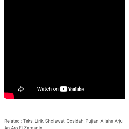
Related : Teks, Lirik, Sholawat, Qosidah, Pujian, Allaha Arju
An Aro Fi Zamanin.