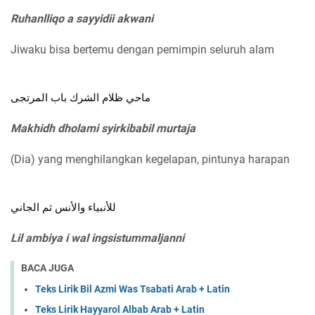
Ruhanlliqo a sayyidii akwani
Jiwaku bisa bertemu dengan pemimpin seluruh alam
ماحي ظلام الشرك باب المرتجى
Makhidh dholami syirkibabil murtaja
(Dia) yang menghilangkan kegelapan, pintunya harapan
للأنبياء والأنس ثم الجاني
Lil ambiya i wal ingsistummaljanni
BACA JUGA
Teks Lirik Bil Azmi Was Tsabati Arab + Latin
Teks Lirik Hayyarol Albab Arab + Latin