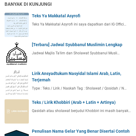
BANYAK DI KUNJUNGI
Teks Ya Makkatal Asyrofi
Teks Ya Makkatal Asyrofi ini saya dapatkan dari IG Offici…
[Terbaru] Jadwal Syubbanul Muslimin Lengkap
Jadwal Majlis Ta'lim dan Sholawat Syubbanul Musli…
Lirik Ansyadtukum Nasyidal Islami Arab, Latin,
Terjemah
Type : Teks / Lirik / Naskah Tag : Sholawat / Qosidah / N…
Teks / Lirik Khobbiri (Arab + Latin + Artinya)
Qasidah atau sholawat berjudul Khobbiri ini masih banyak…
Penulisan Nama Gelar Yang Benar Disertai Contoh