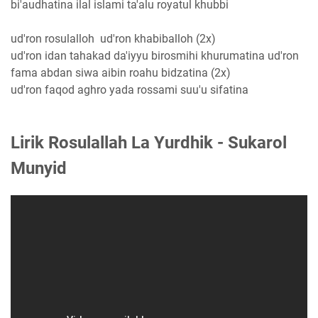
bi'audhatina ilal islami ta'alu royatul khubbi
ud'ron rosulalloh ud'ron khabiballoh (2x)
ud'ron idan tahakad da'iyyu birosmihi khurumatina ud'ron
fama abdan siwa aibin roahu bidzatina (2x)
ud'ron faqod aghro yada rossami suu'u sifatina
Lirik Rosulallah La Yurdhik - Sukarol
Munyid