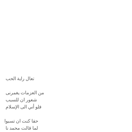
تعال راية الحب
من العزمات يغمرنى
شعور ان للسبب
فلو أني الى الإسلام
حقا كنت ان تسبوا
لما قالت محمد نا