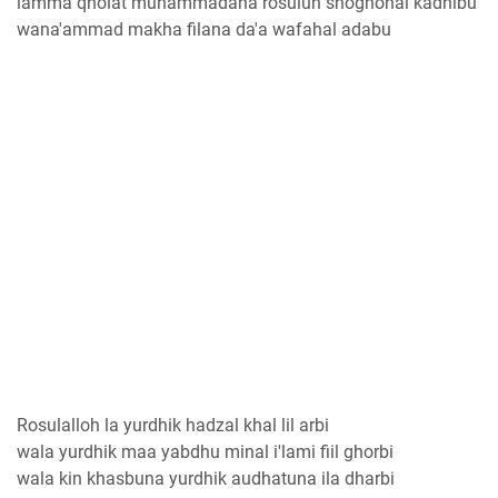
lamma qholat muhammadana rosulun shoghohal kadhibu
wana'ammad makha filana da'a wafahal adabu
Rosulalloh la yurdhik hadzal khal lil arbi
wala yurdhik maa yabdhu minal i'lami fiil ghorbi
wala kin khasbuna yurdhik audhatuna ila dharbi