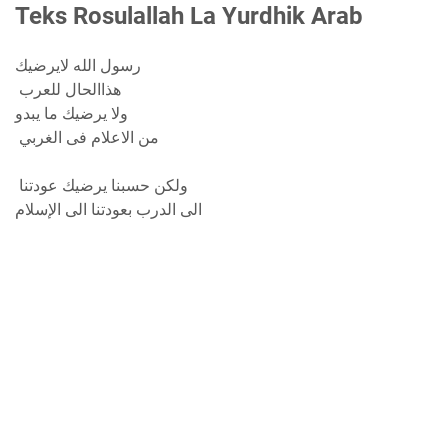
Teks Rosulallah La Yurdhik Arab
رسول الله لايرضيك
هذاالحال للعرب
ولا يرضيك ما يبدو
من الاعلام فى الغربي
ولكن حسبنا يرضيك عودتنا
الى الدرب بعودتنا الى الإسلام