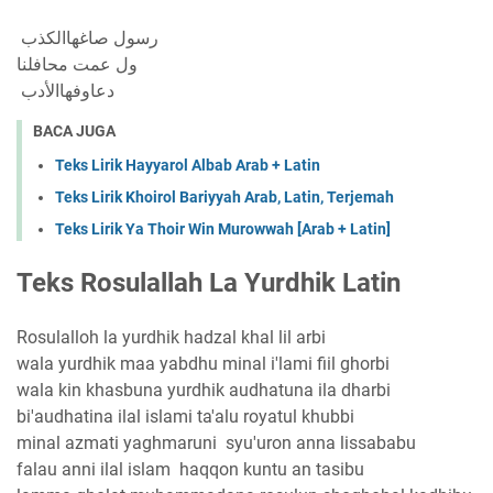
رسول صاغهاالكذب
ول عمت محافلنا
دعاوفهاالأدب
BACA JUGA
Teks Lirik Hayyarol Albab Arab + Latin
Teks Lirik Khoirol Bariyyah Arab, Latin, Terjemah
Teks Lirik Ya Thoir Win Murowwah [Arab + Latin]
Teks Rosulallah La Yurdhik Latin
Rosulalloh la yurdhik hadzal khal lil arbi
wala yurdhik maa yabdhu minal i'lami fiil ghorbi
wala kin khasbuna yurdhik audhatuna ila dharbi
bi'audhatina ilal islami ta'alu royatul khubbi
minal azmati yaghmaruni syu'uron anna lissababu
falau anni ilal islam haqqon kuntu an tasibu