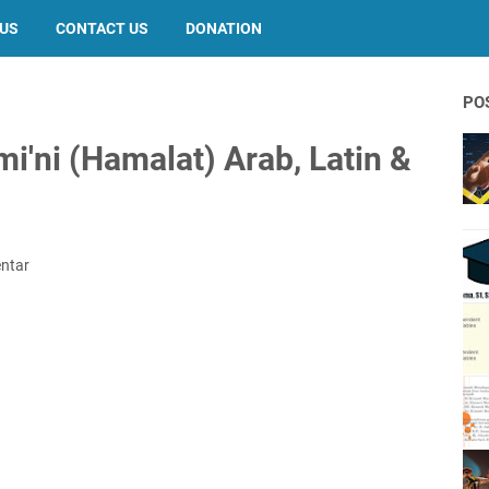
 US
CONTACT US
DONATION
PO
mi'ni (Hamalat) Arab, Latin &
ntar