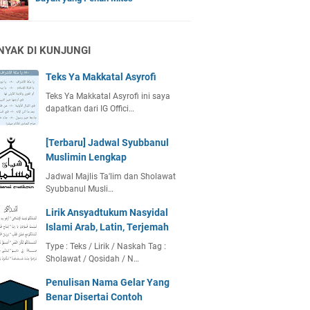
NYAK DI KUNJUNGI
Teks Ya Makkatal Asyrofi
Teks Ya Makkatal Asyrofi ini saya
dapatkan dari IG Offici…
[Terbaru] Jadwal Syubbanul
Muslimin Lengkap
Jadwal Majlis Ta'lim dan Sholawat
Syubbanul Musli…
Lirik Ansyadtukum Nasyidal
Islami Arab, Latin, Terjemah
Type : Teks / Lirik / Naskah Tag :
Sholawat / Qosidah / N…
Penulisan Nama Gelar Yang
Benar Disertai Contoh