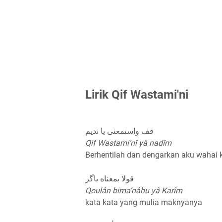
Lirik Qif Wastami'ni
قف واستمعنی يا نديم
Qif Wastami’nî yâ nadîm
Berhentilah dan dengarkan aku wahai
قولا بمعناه ياگر
Qoulân bima’nâhu yâ Karîm
kata kata yang mulia maknyanya