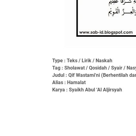
Type : Teks / Lirik / Naskah
Tag : Sholawat / Qosidah / Syair / Nas
Judul : Qif Wastami'ni (Berhentilah d
Alias : Hamalat
Karya : Syaikh Abul ‘Al Aljirsyah