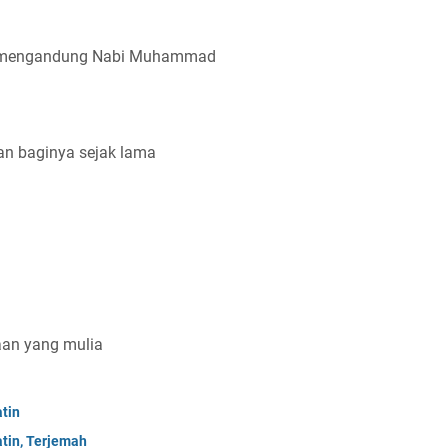
ah mengandung Nabi Muhammad
an baginya sejak lama
an yang mulia
atin
atin, Terjemah