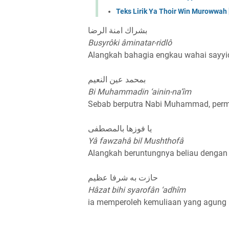
Teks Lirik Ya Thoir Win Murowwah [
بشراك امنة الرضا
Busyrôki âminatar-ridlô
Alangkah bahagia engkau wahai sayyid
بمحمد عين النعيم
Bi Muhammadin ‘ainin-na’îm
Sebab berputra Nabi Muhammad, perm
يا فوزها بالمصطفی
Yâ fawzahâ bil Mushthofâ
Alangkah beruntungnya beliau dengan 
حازت به شرفا عظيم
Hâzat bihi syarofân ‘adhîm
ia memperoleh kemuliaan yang agung