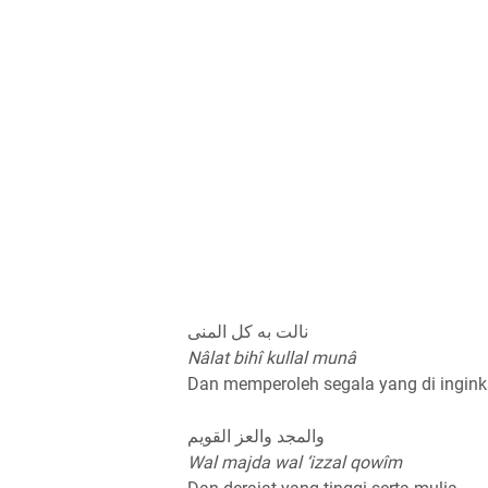
نالت به کل المنی
Nâlat bihî kullal munâ
Dan memperoleh segala yang di ingin
والمجد والعز القويم
Wal majda wal ‘izzal qowîm