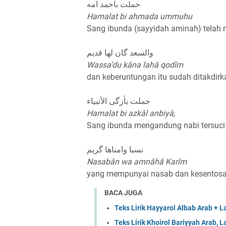
حملت بأحمد امه
Hamalat bi ahmada ummuhu
Sang ibunda (sayyidah aminah) tel
والسعد گان لها قديم
Wassa’du kâna lahâ qodîm
dan keberuntungan itu sudah ditakdirk
حملت بأزگی الأنبياء
Hamalat bi azkâl anbiyâ,
Sang ibunda mengandung nabi tersuci
نسبا وامناها گريم
Nasabân wa amnâhâ Karîm
yang mempunyai nasab dan kesentosa
BACA JUGA
Teks Lirik Hayyarol Albab Arab + L
Teks Lirik Khoirol Bariyyah Arab, L