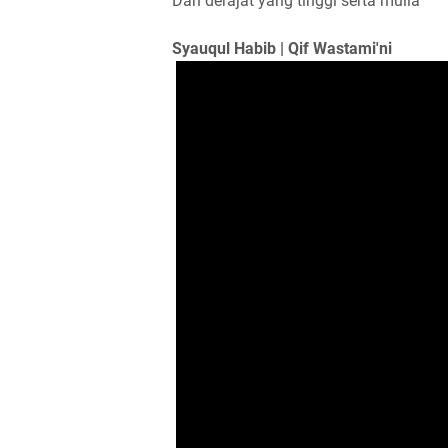
Dan derajat yang tinggi serta mulia
Syauqul Habib | Qif Wastami'ni