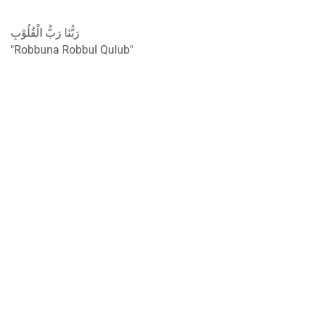
رَبُّنَا رَبُّ الْقُلُوْبِ
"Robbuna Robbul Qulub"