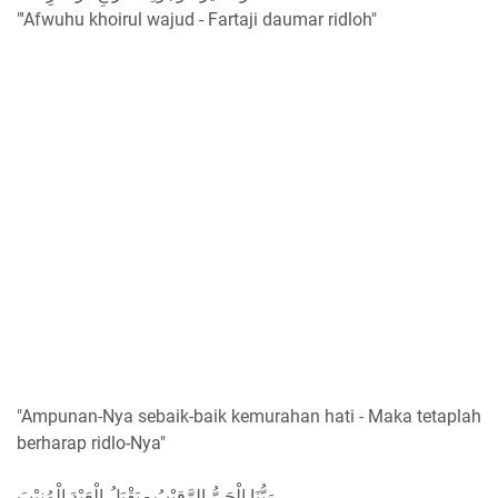
"'Afwuhu khoirul wajud - Fartaji daumar ridloh"
"Ampunan-Nya sebaik-baik kemurahan hati - Maka tetaplah
berharap ridlo-Nya"
رَبُّنَا الْحَيُّ الرَّقِيْبُ - يَقْبَلُ الْعَبْدَ الْمُنِيْبَ