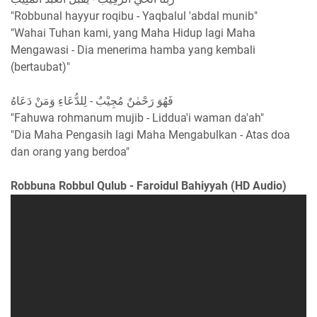
"Robbunal hayyur roqibu - Yaqbalul 'abdal munib"
"Wahai Tuhan kami, yang Maha Hidup lagi Maha
Mengawasi - Dia menerima hamba yang kembali
(bertaubat)"
فَهُوَ رَحْمٰنٌ مُجِيْبٌ - لِلدُّعَاءِ وَمَنْ دَعَاهُ
"Fahuwa rohmanum mujib - Liddua'i waman da'ah"
"Dia Maha Pengasih lagi Maha Mengabulkan - Atas doa
dan orang yang berdoa"
Robbuna Robbul Qulub - Faroidul Bahiyyah (HD Audio)