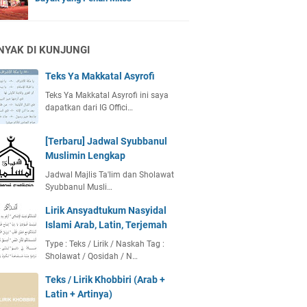
NYAK DI KUNJUNGI
Teks Ya Makkatal Asyrofi
Teks Ya Makkatal Asyrofi ini saya
dapatkan dari IG Offici…
[Terbaru] Jadwal Syubbanul
Muslimin Lengkap
Jadwal Majlis Ta'lim dan Sholawat
Syubbanul Musli…
Lirik Ansyadtukum Nasyidal
Islami Arab, Latin, Terjemah
Type : Teks / Lirik / Naskah Tag :
Sholawat / Qosidah / N…
Teks / Lirik Khobbiri (Arab +
Latin + Artinya)