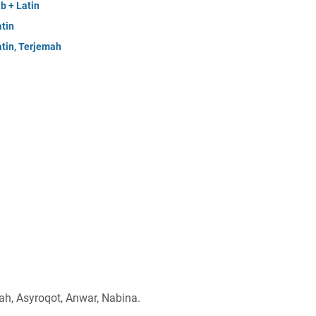
b + Latin
atin
atin, Terjemah
idah, Asyroqot, Anwar, Nabina.