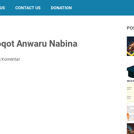
 US
CONTACT US
DONATION
PO
oqot Anwaru Nabina
g Komentar