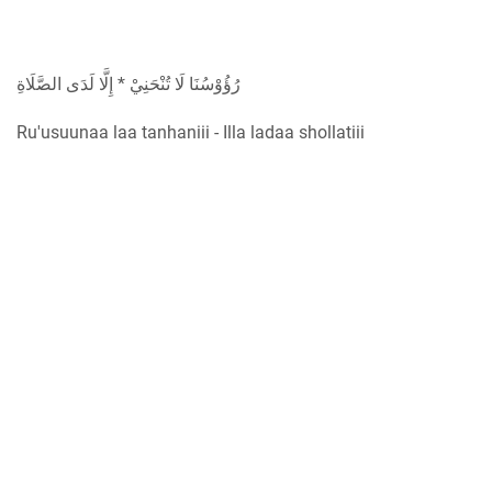
رُؤُوْسُنَا لَا تُنْحَنِيْ * إِلَّا لَدَى الصَّلَاةِ
Ru'usuunaa laa tanhaniii - Illa ladaa shollatiii