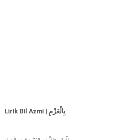
Lirik Bil Azmi | بِالْعَزْمِ
بِالْعَزْمِ وَالثَّبَاتِ * نَمْضِيْ مَعَ الْحَيَاةِ