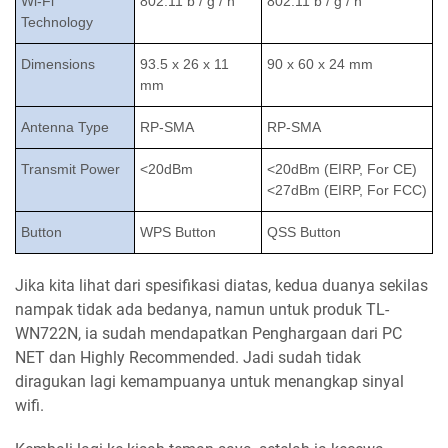
Wi-Fi
802.11 b / g / n
802.11 b / g / n
Technology
Dimensions
93.5 x 26 x 11
90 x 60 x 24 mm
mm
Antenna Type
RP-SMA
RP-SMA
Transmit Power
<20dBm
<20dBm (EIRP, For CE)
<27dBm (EIRP, For FCC)
Button
WPS Button
QSS Button
Jika kita lihat dari spesifikasi diatas, kedua duanya sekilas
nampak tidak ada bedanya, namun untuk produk TL-
WN722N, ia sudah mendapatkan Penghargaan dari PC
NET dan Highly Recommended. Jadi sudah tidak
diragukan lagi kemampuanya untuk menangkap sinyal
wifi.