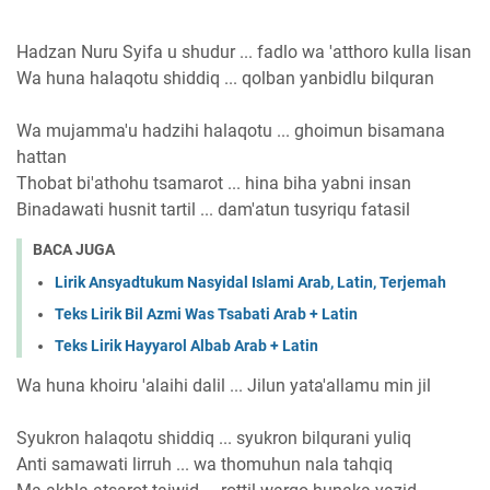
Hadzan Nuru Syifa u shudur ... fadlo wa 'atthoro kulla lisan
Wa huna halaqotu shiddiq ... qolban yanbidlu bilquran
Wa mujamma'u hadzihi halaqotu ... ghoimun bisamana
hattan
Thobat bi'athohu tsamarot ... hina biha yabni insan
Binadawati husnit tartil ... dam'atun tusyriqu fatasil
BACA JUGA
Lirik Ansyadtukum Nasyidal Islami Arab, Latin, Terjemah
Teks Lirik Bil Azmi Was Tsabati Arab + Latin
Teks Lirik Hayyarol Albab Arab + Latin
Wa huna khoiru 'alaihi dalil ... Jilun yata'allamu min jil
Syukron halaqotu shiddiq ... syukron bilqurani yuliq
Anti samawati lirruh ... wa thomuhun nala tahqiq