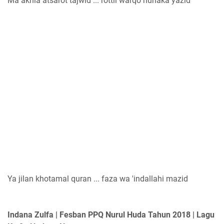
Ma akhla atsarot tajwid ... rottil warqo hunaka yazid
Ya jilan khotamal quran ... faza wa 'indallahi mazid
Indana Zulfa | Fesban PPQ Nurul Huda Tahun 2018 | Lagu